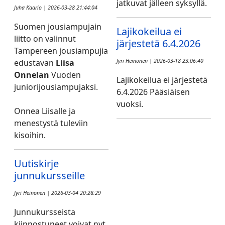
jatkuvat jälleen syksyllä.
Juha Kaario | 2026-03-28 21:44:04
Suomen jousiampujain
Lajikokeilua ei
liitto on valinnut
järjestetä 6.4.2026
Tampereen jousiampujia
edustavan
Liisa
Jyri Heinonen | 2026-03-18 23:06:40
Onnelan
Vuoden
Lajikokeilua ei järjestetä
juniorijousiampujaksi.
6.4.2026 Pääsiäisen
vuoksi.
Onnea Liisalle ja
menestystä tuleviin
kisoihin.
Uutiskirje
junnukursseille
Jyri Heinonen | 2026-03-04 20:28:29
Junnukursseista
kiinnostuneet voivat nyt