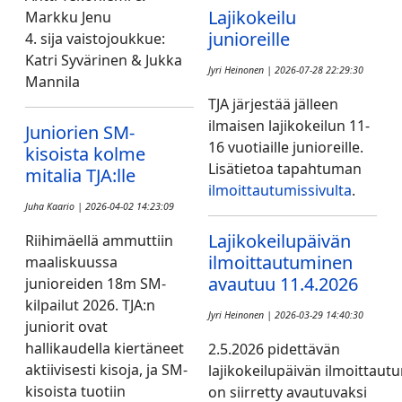
Lajikokeilu
Markku Jenu
junioreille
4. sija vaistojoukkue:
Katri Syvärinen & Jukka
Jyri Heinonen | 2026-07-28 22:29:30
Mannila
TJA järjestää jälleen
ilmaisen lajikokeilun 11-
Juniorien SM-
16 vuotiaille junioreille.
kisoista kolme
Lisätietoa tapahtuman
mitalia TJA:lle
ilmoittautumissivulta
.
Juha Kaario | 2026-04-02 14:23:09
Lajikokeilupäivän
Riihimäellä ammuttiin
ilmoittautuminen
maaliskuussa
avautuu 11.4.2026
junioreiden 18m SM-
kilpailut 2026. TJA:n
Jyri Heinonen | 2026-03-29 14:40:30
juniorit ovat
hallikaudella kiertäneet
2.5.2026 pidettävän
aktiivisesti kisoja, ja SM-
lajikokeilupäivän ilmoittaut
kisoista tuotiin
on siirretty avautuvaksi