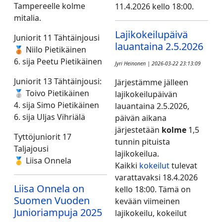
Tampereelle kolme
11.4.2026 kello 18:00.
mitalia.
Lajikokeilupäivä
Juniorit 11 Tähtäinjousi
lauantaina 2.5.2026
🥉 Niilo Pietikäinen
6. sija Peetu Pietikäinen
Jyri Heinonen | 2026-03-22 23:13:09
Juniorit 13 Tähtäinjousi:
Järjestämme jälleen
🥈 Toivo Pietikäinen
lajikokeilupäivän
4. sija Simo Pietikäinen
lauantaina 2.5.2026,
6. sija Uljas Vihriälä
päivän aikana
järjestetään
kolme
1,5
Tyttöjuniorit 17
tunnin pituista
Taljajousi
lajikokeilua.
🥇 Liisa Onnela
Kaikki
kokeilut
tulevat
varattavaksi 18.4.2026
Liisa Onnela on
kello 18:00. Tämä on
Suomen Vuoden
kevään viimeinen
Junioriampuja 2025
lajikokeilu, kokeilut