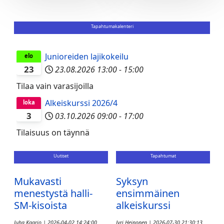
Tapahtumakalenteri
Junioreiden lajikokeilu
elo
23
23.08.2026
13:00
-
15:00
Tilaa vain varasijoilla
Alkeiskurssi 2026/4
loka
3
03.10.2026
09:00
-
17:00
Tilaisuus on täynnä
Uutiset
Tapahtumat
Mukavasti
Syksyn
menestystä halli-
ensimmäinen
SM-kisoista
alkeiskurssi
Juha Kaario | 2026-04-02 14:24:00
Jyri Heinonen | 2026-07-30 21:30:13