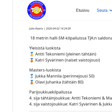
Etusivu
Seura
Juha Kaario | 2026-04-02 14:24:00
18 metrin halli-SM-kilpailuissa TJA:n saldona 
Yleisistä luokista
🥇 Antti Tekoniemi (yleinen tähtäin)
🥉 Katri Syvärinen (naiset vaistojousi)
Masters-luokista
🥈 Jukka Mannila (perinnejousi 50)
🥉 Olavi Juhanka (tähtäin 80)
Parijoukkuekilpailussa
4. sija tähtäinjoukkue: Antti Tekoniemi & M
4. sija vaistojoukkue: Katri Syvärinen & Juk