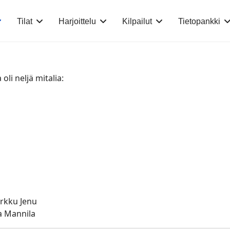
Tilat
Harjoittelu
Kilpailut
Tietopankki
oli neljä mitalia:
arkku Jenu
ka Mannila